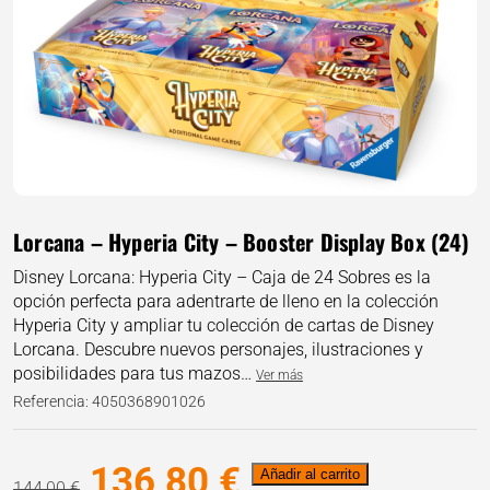
Lorcana – Hyperia City – Booster Display Box (24)
Disney Lorcana: Hyperia City – Caja de 24 Sobres es la
opción perfecta para adentrarte de lleno en la colección
Hyperia City y ampliar tu colección de cartas de Disney
Lorcana. Descubre nuevos personajes, ilustraciones y
posibilidades para tus mazos…
Ver más
Referencia: 4050368901026
El
El
136,80
€
Lorcana
Añadir al carrito
144,00
€