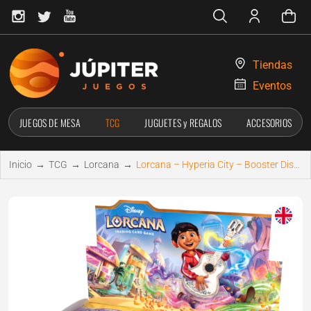
Tiendas
Eventos
JUEGOS DE MESA
TCG
JUGUETES y REGALOS
ACCESORIOS
Inicio
→
TCG
→
Lorcana
→
Lorcana – Hyperia City – Booster Display Box (24)