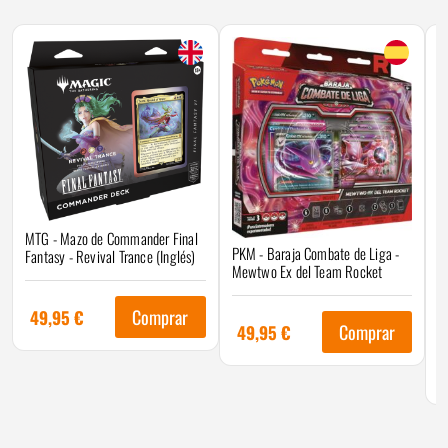
MTG - Mazo de Commander Final
PKM - Baraja Combate de Liga -
Fantasy - Revival Trance (Inglés)
Mewtwo Ex del Team Rocket
Y
Comprar
49,95
€
Comprar
49,95
€