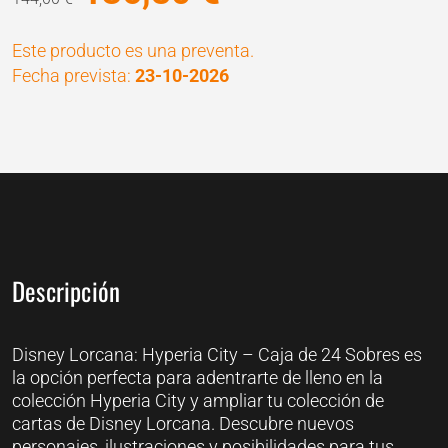
-
precio
precio
Hyperia
Este producto es una preventa.
original
actual
City
Fecha prevista:
23-10-2026
era:
es:
-
Booster
144,00 €.
136,80 €.
Display
Box
(24)
cantidad
Descripción
Disney Lorcana: Hyperia City – Caja de 24 Sobres es
la opción perfecta para adentrarte de lleno en la
colección Hyperia City y ampliar tu colección de
cartas de Disney Lorcana. Descubre nuevos
personajes, ilustraciones y posibilidades para tus