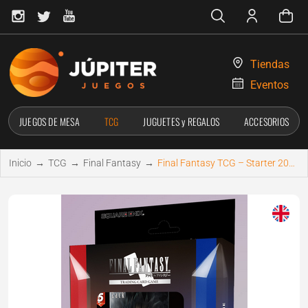
Tiendas
Eventos
JUEGOS DE MESA
TCG
JUGUETES y REGALOS
ACCESORIOS
Inicio
→
TCG
→
Final Fantasy
→
Final Fantasy TCG – Starter 2025 vol 1 (Inglés)