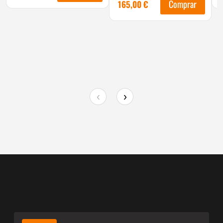
Comprar
165,00
€
‹
›