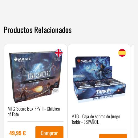
Productos Relacionados
MTG Scene Box FFVIII - Children
M
of Fate
Lo
MTG - Caja de sobres de Juego
Tarkir - ESPAÑOL
Comprar
49,95
€