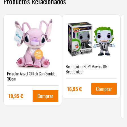
Productos Relacionados
Beetlejuice POP! Movies 05:
Beetlejuice
Peluche Angel Stitch Con Sonido
30cm
R
Comprar
16,95
€
M
Comprar
19,95
€