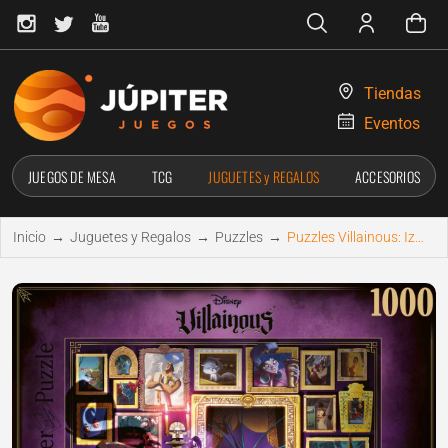
Tiendas
Eventos
JUEGOS DE MESA
TCG
JUGUETES y REGALOS
ACCESORIOS
Inicio
→
Juguetes y Regalos
→
Puzzles
→
Puzzles Villainous: Izma 1000pc