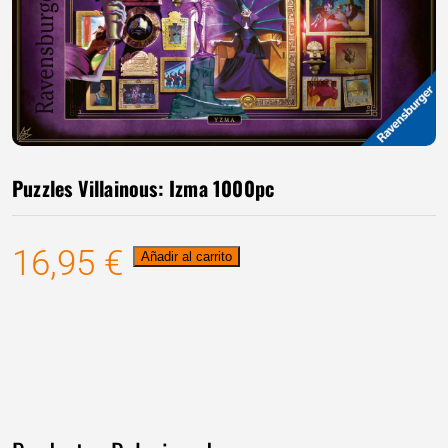
Puzzles Villainous: Izma 1000pc
16,95
€
Puzzles
Añadir al carrito
Villainous:
Izma
1000pc
cantidad