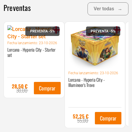
Preventas
Ver todas
→
PREVENTA -5%
PREVENTA -5%
Fecha
lanzamiento: 23-10-2026
Lorcana - Hyperia City - Starter
set
F
Fecha
lanzamiento: 23-10-2026
L
Lorcana - Hyperia City -
D
Illumineer's Trove
28,50
€
El
Comprar
30,00
El
precio
precio
original
actual
era:
es:
30,00 €.
28,50 €.
52,25
€
El
Comprar
55,00
El
precio
precio
original
actual