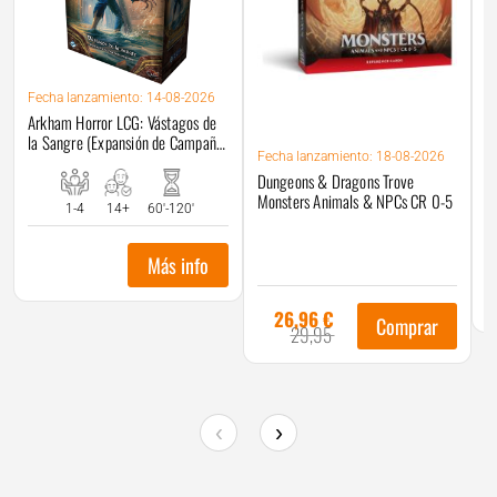
Fecha
lanzamiento: 14-08-2026
Arkham Horror LCG: Vástagos de
F
la Sangre (Expansión de Campaña
Du
Fecha
lanzamiento: 18-08-2026
Pequeña)
M
Dungeons & Dragons Trove
C
Monsters Animals & NPCs CR 0-5
1-4
14+
60'-120'
Más info
26,96
€
El
Comprar
29,95
El
precio
precio
original
actual
era:
es:
29,95 €.
26,96 €.
‹
›