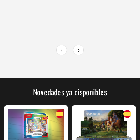
era:
es:
55,00 €.
52,25 €.
‹
›
Novedades ya disponibles