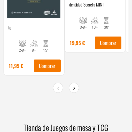
Identidad Secreta MINI
O
Ito
3-8+
10+
30'
Comprar
19,95
€
2-8+
8+
15'
Comprar
11,95
€
‹
›
Tienda de Juegos de mesa y TCG