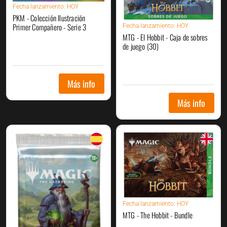
Fecha
lanzamiento: HOY
PKM - Colección Ilustración
Primer Compañero - Serie 3
Fecha
lanzamiento: HOY
MTG - El Hobbit - Caja de sobres
de juego (30)
Más info
Más info
Fecha
lanzamiento: HOY
MTG - The Hobbit - Bundle