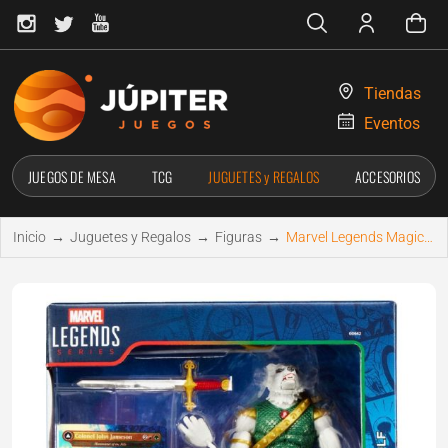
Tiendas
Eventos
JUEGOS DE MESA
TCG
JUGUETES y REGALOS
ACCESORIOS
Inicio
→
Juguetes y Regalos
→
Figuras
→
Marvel Legends Magic: The Gathering Figura Man-Wolf (con carta exclusiva metalizada) 15 cm