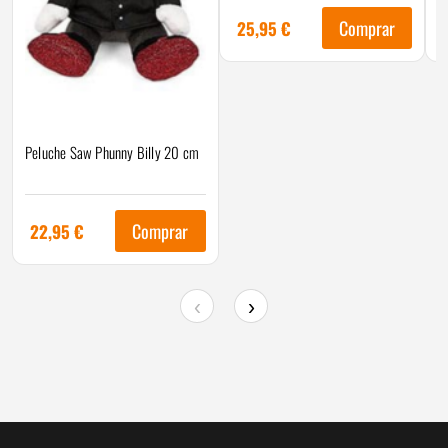
Comprar
25,95
€
Peluche Saw Phunny Billy 20 cm
Comprar
22,95
€
‹
›