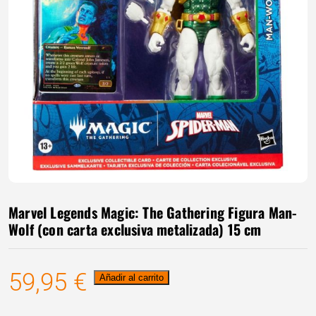
Marvel Legends Magic: The Gathering Figura Man-
Wolf (con carta exclusiva metalizada) 15 cm
59,95
€
Marvel
Añadir al carrito
Legends
Magic: