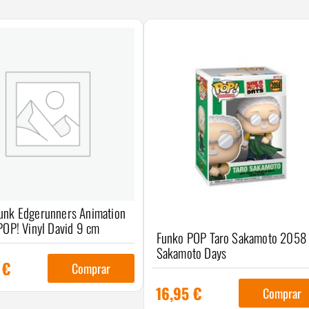
unk Edgerunners Animation
POP! Vinyl David 9 cm
Funko POP Taro Sakamoto 2058
Sakamoto Days
5
€
Comprar
16,95
€
Comprar