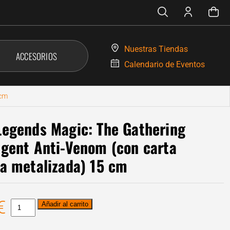
Nuestras
Tiendas
ACCESORIOS
Calendario de
Eventos
 cm
Legends Magic: The Gathering
Agent Anti-Venom (con carta
va metalizada) 15 cm
€
Marvel
Añadir al carrito
Legends