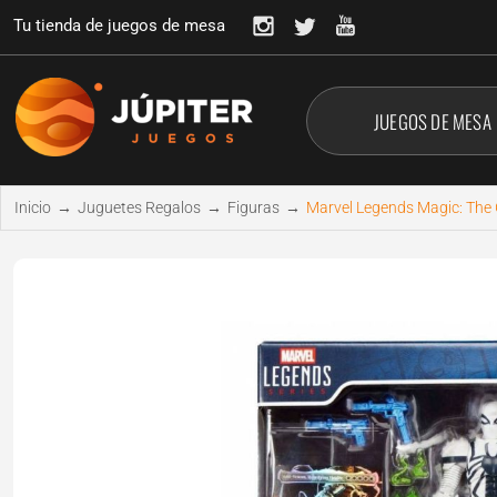
Tu tienda de juegos de mesa
JUEGOS DE MESA
Inicio
→
Juguetes Regalos
→
Figuras
→
Marvel Legends Magic: The 