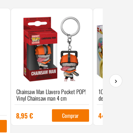
›
Chainsaw Man Llavero Pocket POP!
10966 - Diversión
Vinyl Chainsaw man 4 cm
de los Animales F
8,95
€
44,95
€
Comprar