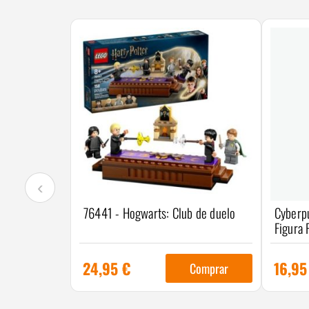
‹
76441 - Hogwarts: Club de duelo
Cyberp
Figura 
24,95
€
16,9
Comprar