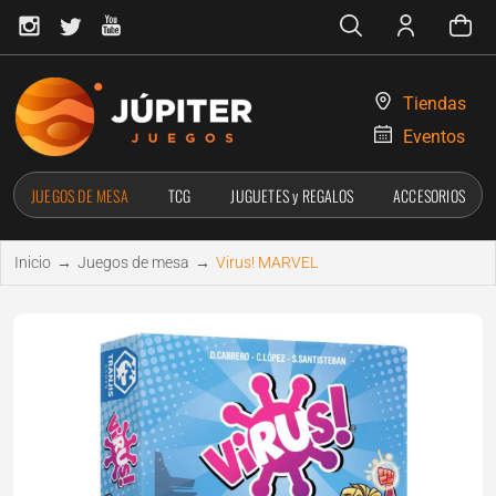
Tiendas
Eventos
JUEGOS DE MESA
TCG
JUGUETES y REGALOS
ACCESORIOS
Inicio
→
Juegos de mesa
→
Virus! MARVEL