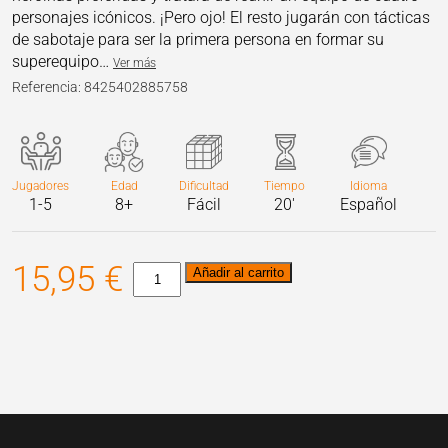
personajes icónicos. ¡Pero ojo! El resto jugarán con tácticas
de sabotaje para ser la primera persona en formar su
superequipo…
Ver más
Referencia: 8425402885758
Jugadores
Edad
Dificultad
Tiempo
Idioma
1-5
8+
Fácil
20'
Español
15,95
€
Virus!
Añadir al carrito
MARVEL
cantidad