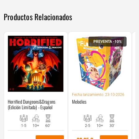
Productos Relacionados
PREVENTA -10%
Fecha
lanzamiento: 23-10-2026
Melodies
Horrified Dungeons&Dragons
(Edición Limitada) - Español
F
W
D
2-5
10+
30'
1-5
10+
60'