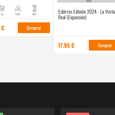
Esbirros Edición 2024 - La Visita
1-6
10+
45'
Real (Expansión)
5
€
Comprar
17,95
€
Comprar