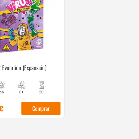
2 Evolution (Expansión)
2-6
8+
20'
€
Comprar