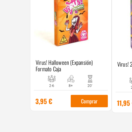
Virus! Halloween (Expansión)
Virus! 
Formato Caja
2-6
8+
20'
3,95
€
Comprar
11,95