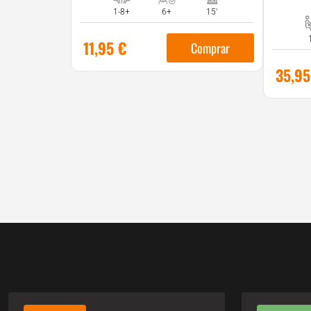
1-8+
6+
15'
11,95
€
Comprar
35,9