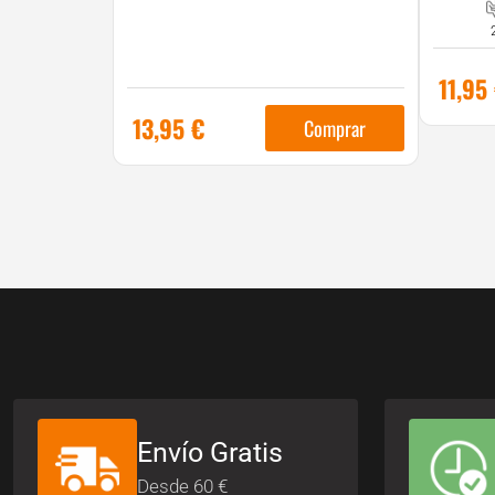
11,95
13,95
€
Comprar
Envío Gratis
Desde 60 €