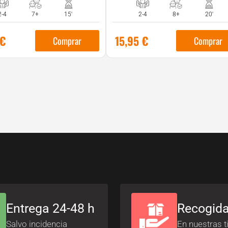
2-4
7+
15'
2-4
8+
20'
€
15,95
€
Comprar
Comprar
Entrega 24-48 h
Recogida
Salvo incidencia
En nuestras t