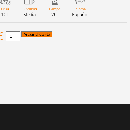
Edad
Dificultad
Tiempo
Idioma
10+
Media
20'
Español
€
Tras
Añadir al carrito
los
pasos
de
Marie
Curie
cantidad