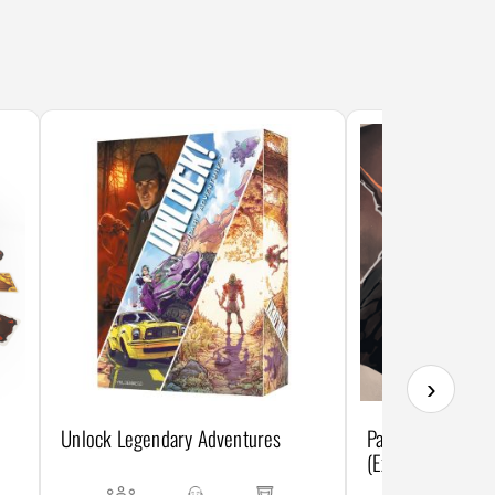
›
Unlock Legendary Adventures
Pagan: Encuentro
(Expansión)