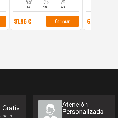
1-6
10+
60'
31,95
€
6,95
€
Comprar
Atención
 Gratis
Personalizada
iendas